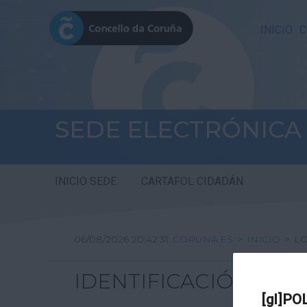
INICIO
C
SEDE ELECTRÓNICA
INICIO SEDE
CARTAFOL CIDADÁN
06/08/2026 20:42:31
CORUNA.ES
>
INICIO
>
L
IDENTIFICACIÓN
[gl]PO