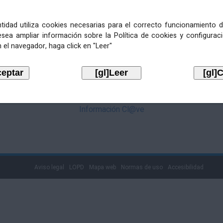
mediante Cl@ve. Pulse no logotipo
entidad utiliza cookies necesarias para el correcto funcionamiento d
esea ampliar información sobre la Política de cookies y configurac
 el navegador, haga click en "Leer"
Información Cl@ve
Aviso legal
LOPD
Mapa web
Normas de uso
Accesibilidad