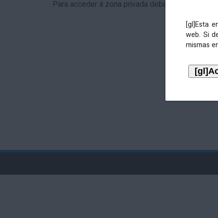
Para acceder á zona privada debe identificarse 
[gl]Esta 
web. Si d
mismas en