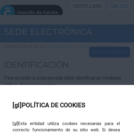
CASTELLANO
GALEGO
INICIO SEDE
SEDE ELECTRÓNICA
INICIO
07/08/2026 17:40:45
CORUNA.ES
>
INICIO
>
LOGIN
INICIAR SESIÓN
INFORMACIÓN PÚBLICA
IDENTIFICACIÓN
CARTAFOL CIDADÁN
Para acceder á zona privada debe identificarse mediante
Cl@ve. Pulse no logotipo
UTILIDADES
[gl]POLÍTICA DE COOKIES
AXUDA
[gl]Esta entidad utiliza cookies necesarias para el
correcto funcionamiento de su sitio web. Si desea