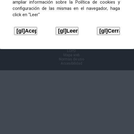
ampliar información sobre la Política de cookies y
configuración de las mismas en el navegador, haga
Información Cl@ve
click en "Leer"
Aviso legal
LOPD
Mapa web
Normas de uso
Accesibilidad