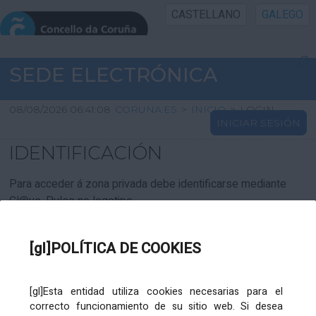
CASTELLANO
GALEGO
INICIO SEDE
SEDE ELECTRÓNICA
INICIO
08/08/2026 06:41:08
CORUNA.ES
>
INICIO
>
LOGIN
INICIAR SESIÓN
INFORMACIÓN PÚBLICA
IDENTIFICACIÓN
CARTAFOL CIDADÁN
Para acceder á zona privada debe identificarse mediante
Cl@ve. Pulse no logotipo
UTILIDADES
[gl]POLÍTICA DE COOKIES
AXUDA
[gl]Esta entidad utiliza cookies necesarias para el
correcto funcionamiento de su sitio web. Si desea