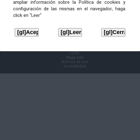
ampliar información sobre la Política de cookies y
configuración de las mismas en el navegador, haga
Información Cl@ve
click en "Leer"
Aviso legal
LOPD
Mapa web
Normas de uso
Accesibilidad