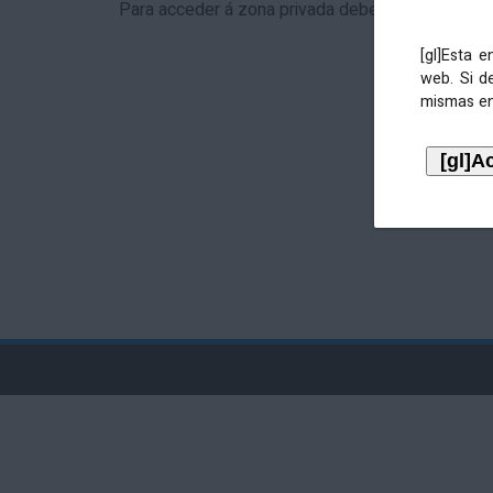
Para acceder á zona privada debe identificarse 
[gl]Esta 
web. Si d
mismas en