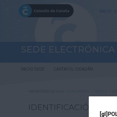
INICIO
C
SEDE ELECTRÓNICA
INICIO SEDE
CARTAFOL CIDADÁN
06/08/2026 20:14:24
CORUNA.ES
>
INICIO
>
L
IDENTIFICACIÓN
[gl]PO