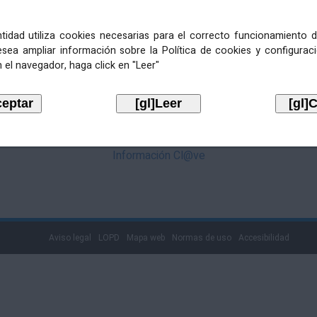
mediante Cl@ve. Pulse no logotipo
entidad utiliza cookies necesarias para el correcto funcionamiento d
esea ampliar información sobre la Política de cookies y configurac
 el navegador, haga click en "Leer"
Información Cl@ve
Aviso legal
LOPD
Mapa web
Normas de uso
Accesibilidad