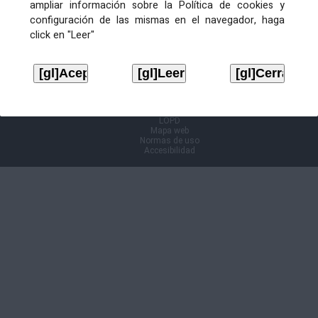
ampliar información sobre la Política de cookies y
configuración de las mismas en el navegador, haga
Información Cl@ve
click en "Leer"
Aviso legal
LOPD
Mapa web
Normas de uso
Accesibilidad