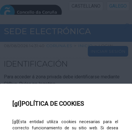
CASTELLANO
GALEGO
INICIO SEDE
SEDE ELECTRÓNICA
INICIO
08/08/2026 14:31:40
CORUNA.ES
>
INICIO
>
LOGIN
INICIAR SESIÓN
INFORMACIÓN PÚBLICA
IDENTIFICACIÓN
CARTAFOL CIDADÁN
Para acceder á zona privada debe identificarse mediante
Cl@ve. Pulse no logotipo
UTILIDADES
[gl]POLÍTICA DE COOKIES
AXUDA
[gl]Esta entidad utiliza cookies necesarias para el
correcto funcionamiento de su sitio web. Si desea