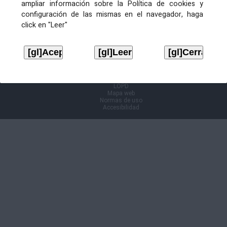
ampliar información sobre la Política de cookies y
configuración de las mismas en el navegador, haga
Información Cl@ve
click en "Leer"
Aviso legal
LOPD
Mapa web
Normas de uso
Accesibilidad