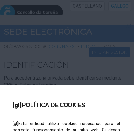
CASTELLANO
GALEGO
INICIO SEDE
SEDE ELECTRÓNICA
INICIO
06/08/2026 23:00:58
CORUNA.ES
>
INICIO
>
LOGIN
INICIAR SESIÓN
INFORMACIÓN PÚBLICA
IDENTIFICACIÓN
CARTAFOL CIDADÁN
Para acceder á zona privada debe identificarse mediante
Cl@ve. Pulse no logotipo
UTILIDADES
[gl]POLÍTICA DE COOKIES
AXUDA
[gl]Esta entidad utiliza cookies necesarias para el
correcto funcionamiento de su sitio web. Si desea