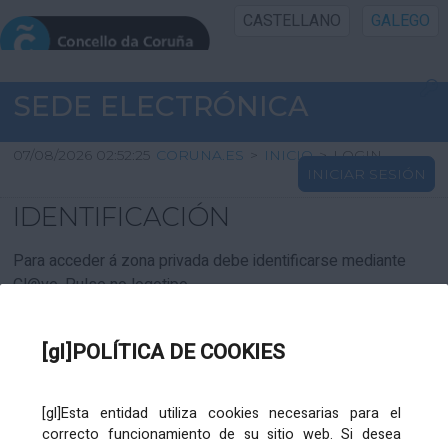
CASTELLANO
GALEGO
INICIO SEDE
SEDE ELECTRÓNICA
INICIO
07/08/2026 02:52:25
CORUNA.ES
>
INICIO
>
LOGIN
INICIAR SESIÓN
INFORMACIÓN PÚBLICA
IDENTIFICACIÓN
CARTAFOL CIDADÁN
Para acceder á zona privada debe identificarse mediante
Cl@ve. Pulse no logotipo
UTILIDADES
[gl]POLÍTICA DE COOKIES
AXUDA
[gl]Esta entidad utiliza cookies necesarias para el
correcto funcionamiento de su sitio web. Si desea