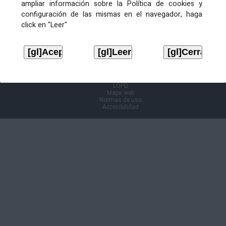
ampliar información sobre la Política de cookies y
configuración de las mismas en el navegador, haga
Información Cl@ve
click en "Leer"
Aviso legal
LOPD
Mapa web
Normas de uso
Accesibilidad