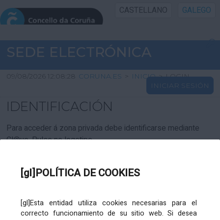
CASTELLANO
GALEGO
INICIO SEDE
SEDE ELECTRÓNICA
INICIO
09/08/2026 12:08:28
CORUNA.ES
>
INICIO
>
LOGIN
INICIAR SESIÓN
INFORMACIÓN PÚBLICA
IDENTIFICACIÓN
CARTAFOL CIDADÁN
Para acceder á zona privada debe identificarse mediante
Cl@ve. Pulse no logotipo
UTILIDADES
[gl]POLÍTICA DE COOKIES
AXUDA
[gl]Esta entidad utiliza cookies necesarias para el
correcto funcionamiento de su sitio web. Si desea