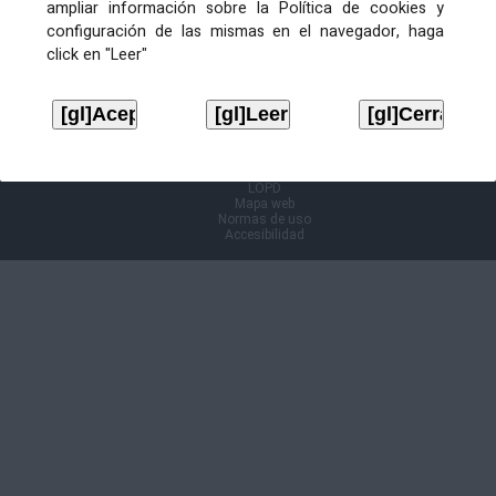
ampliar información sobre la Política de cookies y
configuración de las mismas en el navegador, haga
Información Cl@ve
click en "Leer"
Aviso legal
LOPD
Mapa web
Normas de uso
Accesibilidad