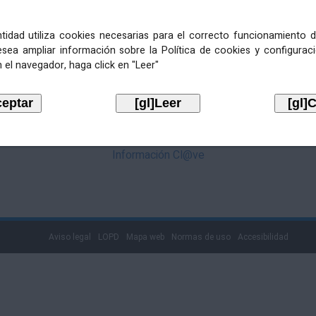
mediante Cl@ve. Pulse no logotipo
entidad utiliza cookies necesarias para el correcto funcionamiento d
esea ampliar información sobre la Política de cookies y configurac
 el navegador, haga click en "Leer"
Información Cl@ve
Aviso legal
LOPD
Mapa web
Normas de uso
Accesibilidad