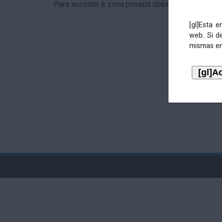
Para acceder á zona privada debe identificarse 
[gl]Esta 
web. Si d
mismas en