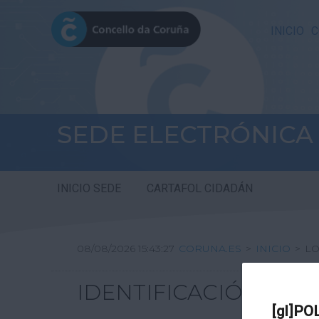
INICIO
C
SEDE ELECTRÓNICA
INICIO SEDE
CARTAFOL CIDADÁN
08/08/2026 15:43:27
CORUNA.ES
>
INICIO
>
LO
IDENTIFICACIÓN
[gl]PO