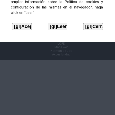
ampliar información sobre la Política de cookies y
configuración de las mismas en el navegador, haga
Información Cl@ve
click en "Leer"
Aviso legal
LOPD
Mapa web
Normas de uso
Accesibilidad