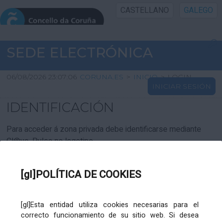
CASTELLANO
GALEGO
INICIO SEDE
SEDE ELECTRÓNICA
INICIO
06/08/2026 23:07:06
CORUNA.ES
>
INICIO
>
LOGIN
INICIAR SESIÓN
INFORMACIÓN PÚBLICA
IDENTIFICACIÓN
CARTAFOL CIDADÁN
Para acceder á zona privada debe identificarse mediante
Cl@ve. Pulse no logotipo
UTILIDADES
[gl]POLÍTICA DE COOKIES
AXUDA
[gl]Esta entidad utiliza cookies necesarias para el
correcto funcionamiento de su sitio web. Si desea