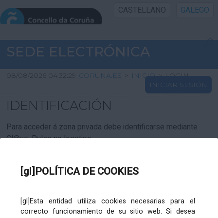
CASTELLANO
GALEGO
INICIO SEDE
SEDE ELECTRÓNICA
INICIO
08/08/2026 04:32:29
CORUNA.ES
>
INICIO
>
LOGIN
INICIAR SESIÓN
INFORMACIÓN PÚBLICA
IDENTIFICACIÓN
CARTAFOL CIDADÁN
Para acceder á zona privada debe identificarse mediante
Cl@ve. Pulse no logotipo
UTILIDADES
[gl]POLÍTICA DE COOKIES
AXUDA
[gl]Esta entidad utiliza cookies necesarias para el
correcto funcionamiento de su sitio web. Si desea