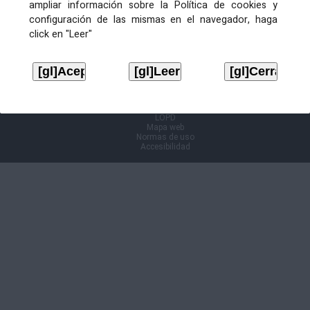
ampliar información sobre la Política de cookies y
configuración de las mismas en el navegador, haga
Información Cl@ve
click en "Leer"
Aviso legal
LOPD
Mapa web
Normas de uso
Accesibilidad