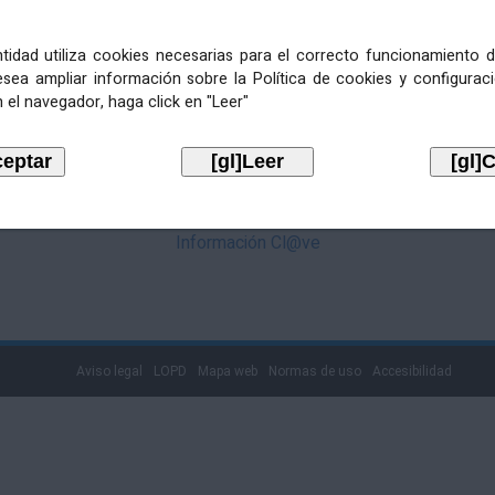
mediante Cl@ve. Pulse no logotipo
entidad utiliza cookies necesarias para el correcto funcionamiento d
esea ampliar información sobre la Política de cookies y configurac
 el navegador, haga click en "Leer"
Información Cl@ve
Aviso legal
LOPD
Mapa web
Normas de uso
Accesibilidad