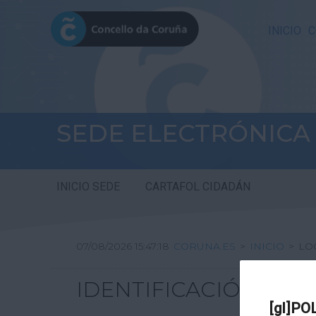
INICIO
C
SEDE ELECTRÓNICA
INICIO SEDE
CARTAFOL CIDADÁN
07/08/2026 15:47:18
CORUNA.ES
>
INICIO
>
LO
IDENTIFICACIÓN
[gl]PO