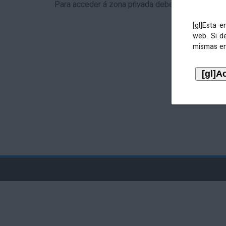
Para acceder á zona privada debe identificarse 
[gl]Esta 
web. Si d
mismas en