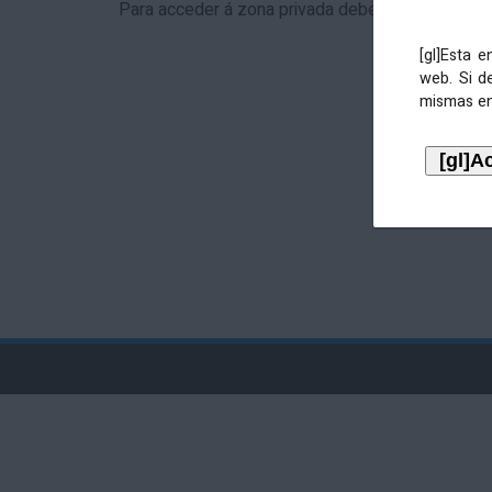
Para acceder á zona privada debe identificarse 
[gl]Esta 
web. Si d
mismas en