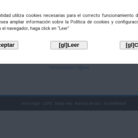
mediante Cl@ve. Pulse no logotipo
entidad utiliza cookies necesarias para el correcto funcionamiento d
esea ampliar información sobre la Política de cookies y configurac
 el navegador, haga click en "Leer"
Información Cl@ve
Aviso legal
LOPD
Mapa web
Normas de uso
Accesibilidad