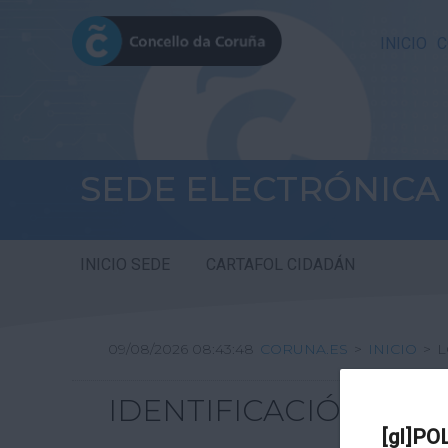
INICIO
C
SEDE ELECTRÓNICA
INICIO SEDE
CARTAFOL CIDADÁN
09/08/2026 08:43:48
CORUNA.ES
>
INICIO
>
L
IDENTIFICACIÓN
[gl]PO