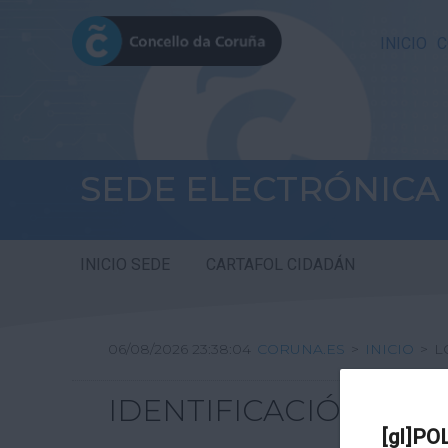
INICIO
C
SEDE ELECTRÓNICA
INICIO SEDE
CARTAFOL CIDADÁN
06/08/2026 23:38:04
CORUNA.ES
>
INICIO
>
L
IDENTIFICACIÓN
[gl]PO