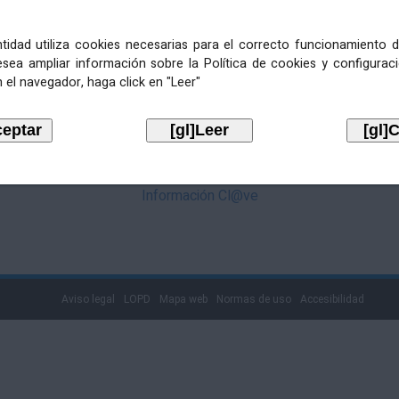
mediante Cl@ve. Pulse no logotipo
entidad utiliza cookies necesarias para el correcto funcionamiento d
esea ampliar información sobre la Política de cookies y configurac
 el navegador, haga click en "Leer"
Información Cl@ve
Aviso legal
LOPD
Mapa web
Normas de uso
Accesibilidad