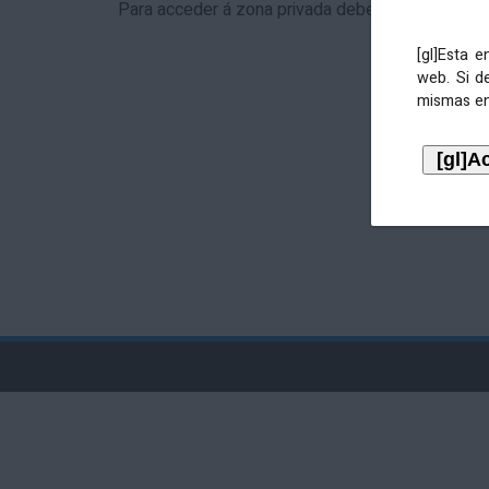
Para acceder á zona privada debe identificarse 
[gl]Esta 
web. Si d
mismas en