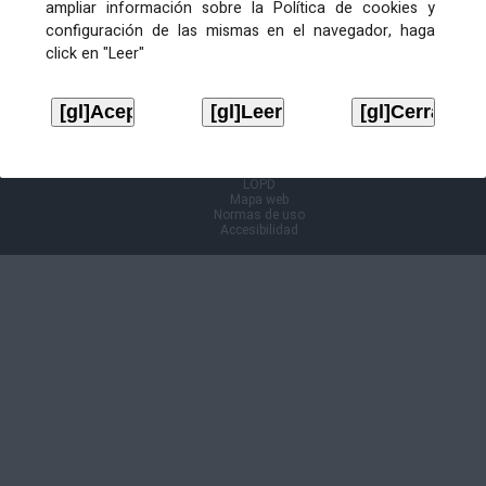
ampliar información sobre la Política de cookies y
configuración de las mismas en el navegador, haga
Información Cl@ve
click en "Leer"
Aviso legal
LOPD
Mapa web
Normas de uso
Accesibilidad