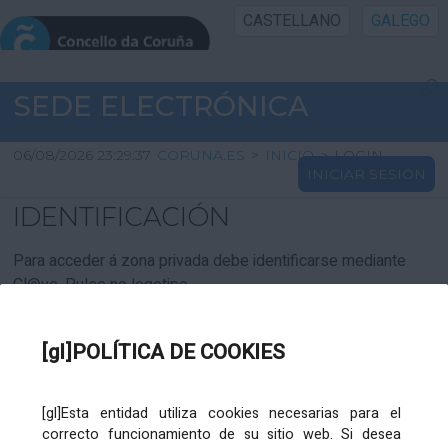
CASTELLANO
GALEGO
INICIO SEDE
SEDE ELECTRÓNICA
INICIO
06/08/2026 23:29:37
CORUNA.ES
>
INICIO
>
LOGIN
INICIAR SESIÓN
INFORMACIÓN PÚBLICA
IDENTIFICACIÓN
CARTAFOL CIDADÁN
Para acceder á zona privada debe identificarse mediante
Cl@ve. Pulse no logotipo
UTILIDADES
[gl]POLÍTICA DE COOKIES
AXUDA
[gl]Esta entidad utiliza cookies necesarias para el
correcto funcionamiento de su sitio web. Si desea