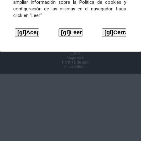
ampliar información sobre la Política de cookies y
configuración de las mismas en el navegador, haga
Información Cl@ve
click en "Leer"
Aviso legal
LOPD
Mapa web
Normas de uso
Accesibilidad