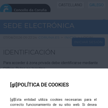
CASTELLANO
GALEGO
INICIO SEDE
SEDE ELECTRÓNICA
INICIO
07/08/2026 09:22:24
CORUNA.ES
>
INICIO
>
LOGIN
INICIAR SESIÓN
INFORMACIÓN PÚBLICA
IDENTIFICACIÓN
CARTAFOL CIDADÁN
Para acceder á zona privada debe identificarse mediante
Cl@ve. Pulse no logotipo
UTILIDADES
[gl]POLÍTICA DE COOKIES
AXUDA
[gl]Esta entidad utiliza cookies necesarias para el
correcto funcionamiento de su sitio web. Si desea