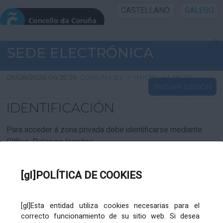
CASTELLANO
GALEGO
INICIO SEDE
SEDE ELECTRÓNICA
INICIO
09/08/2026 04:39:26
CORUNA.ES
>
INICIO
>
LOGIN
INICIAR SESIÓN
INFORMACIÓN PÚBLICA
IDENTIFICACIÓN
CARTAFOL CIDADÁN
Para acceder á zona privada debe identificarse mediante
Cl@ve. Pulse no logotipo
UTILIDADES
[gl]POLÍTICA DE COOKIES
AXUDA
[gl]Esta entidad utiliza cookies necesarias para el
correcto funcionamiento de su sitio web. Si desea