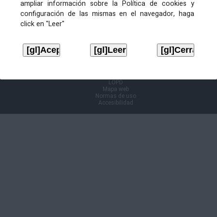
ampliar información sobre la Política de cookies y
configuración de las mismas en el navegador, haga
Información Cl@ve
click en "Leer"
Aviso legal
LOPD
Mapa web
Normas de uso
Accesibilidad