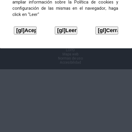
ampliar información sobre la Política de cookies y
configuración de las mismas en el navegador, haga
Información Cl@ve
click en "Leer"
Aviso legal
LOPD
Mapa web
Normas de uso
Accesibilidad