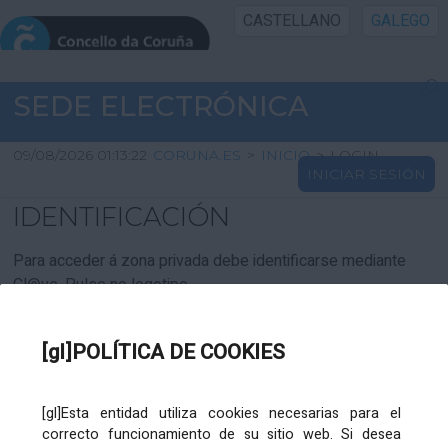
CASTELLANO
GALEGO
INICIO SEDE
SEDE ELECTRÓNICA
INICIO
09/08/2026 01:13:22
CORUNA.ES
>
INICIO
>
LOGIN
INICIAR SESIÓN
INFORMACIÓN PÚBLICA
IDENTIFICACIÓN
CARTAFOL CIDADÁN
Para acceder á zona privada debe identificarse mediante
Cl@ve. Pulse no logotipo
UTILIDADES
[gl]POLÍTICA DE COOKIES
AXUDA
[gl]Esta entidad utiliza cookies necesarias para el
correcto funcionamiento de su sitio web. Si desea