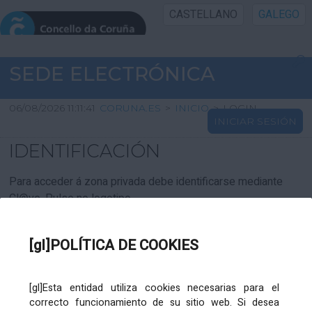
CASTELLANO
GALEGO
INICIO SEDE
SEDE ELECTRÓNICA
INICIO
06/08/2026 11:11:41
CORUNA.ES
>
INICIO
>
LOGIN
INICIAR SESIÓN
INFORMACIÓN PÚBLICA
IDENTIFICACIÓN
CARTAFOL CIDADÁN
Para acceder á zona privada debe identificarse mediante
Cl@ve. Pulse no logotipo
UTILIDADES
[gl]POLÍTICA DE COOKIES
AXUDA
[gl]Esta entidad utiliza cookies necesarias para el
correcto funcionamiento de su sitio web. Si desea