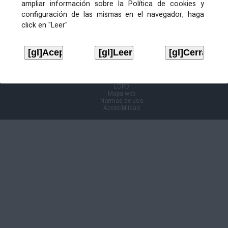
ampliar información sobre la Política de cookies y
configuración de las mismas en el navegador, haga
Información Cl@ve
click en "Leer"
Aviso legal
LOPD
Mapa web
Normas de uso
Accesibilidad