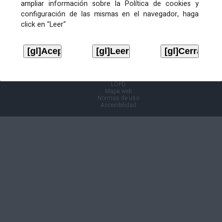
ampliar información sobre la Política de cookies y
configuración de las mismas en el navegador, haga
Información Cl@ve
click en "Leer"
Aviso legal
LOPD
Mapa web
Normas de uso
Accesibilidad