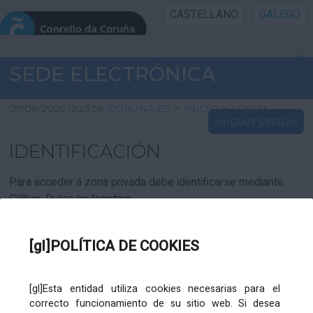
CASTELLANO
GALEGO
INICIO SEDE
SEDE ELECTRÓNICA
INICIO
09/08/2026 12:23:58
CORUNA.ES
>
INICIO
>
LOGIN
INICIAR SESIÓN
INFORMACIÓN PÚBLICA
IDENTIFICACIÓN
CARTAFOL CIDADÁN
Para acceder á zona privada debe identificarse mediante
Cl@ve. Pulse no logotipo
UTILIDADES
[gl]POLÍTICA DE COOKIES
AXUDA
[gl]Esta entidad utiliza cookies necesarias para el
correcto funcionamiento de su sitio web. Si desea