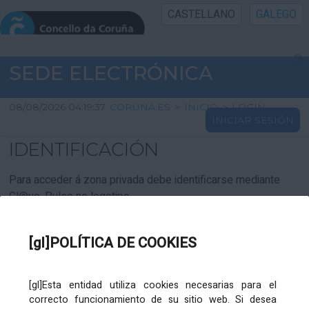
CASTELLANO
GALEGO
INICIO SEDE
SEDE ELECTRÓNICA
INICIO
08/08/2026 04:19:37
CORUNA.ES
>
INICIO
>
LOGIN
INICIAR SESIÓN
INFORMACIÓN PÚBLICA
IDENTIFICACIÓN
CARTAFOL CIDADÁN
Para acceder á zona privada debe identificarse mediante
Cl@ve. Pulse no logotipo
UTILIDADES
[gl]POLÍTICA DE COOKIES
AXUDA
[gl]Esta entidad utiliza cookies necesarias para el
correcto funcionamiento de su sitio web. Si desea