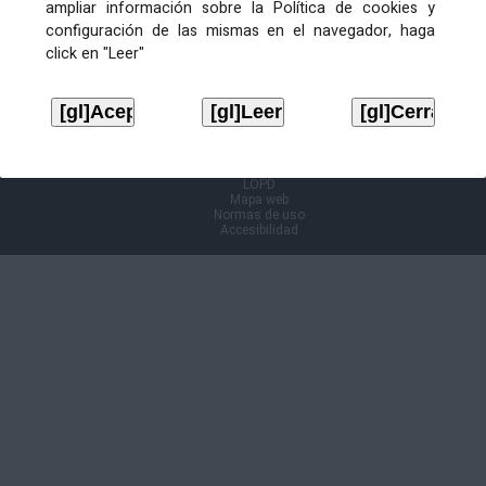
ampliar información sobre la Política de cookies y
configuración de las mismas en el navegador, haga
Información Cl@ve
click en "Leer"
Aviso legal
LOPD
Mapa web
Normas de uso
Accesibilidad