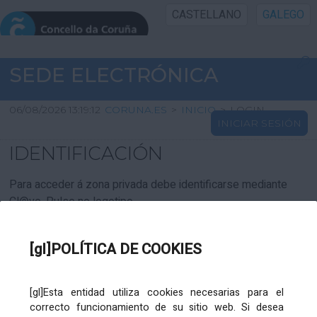
CASTELLANO
GALEGO
INICIO SEDE
SEDE ELECTRÓNICA
INICIO
06/08/2026 13:19:12
CORUNA.ES
>
INICIO
>
LOGIN
INICIAR SESIÓN
INFORMACIÓN PÚBLICA
IDENTIFICACIÓN
CARTAFOL CIDADÁN
Para acceder á zona privada debe identificarse mediante
Cl@ve. Pulse no logotipo
UTILIDADES
[gl]POLÍTICA DE COOKIES
AXUDA
[gl]Esta entidad utiliza cookies necesarias para el
correcto funcionamiento de su sitio web. Si desea