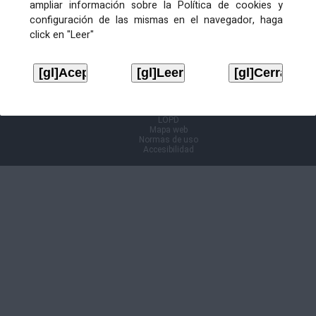
ampliar información sobre la Política de cookies y
configuración de las mismas en el navegador, haga
Información Cl@ve
click en "Leer"
Aviso legal
LOPD
Mapa web
Normas de uso
Accesibilidad