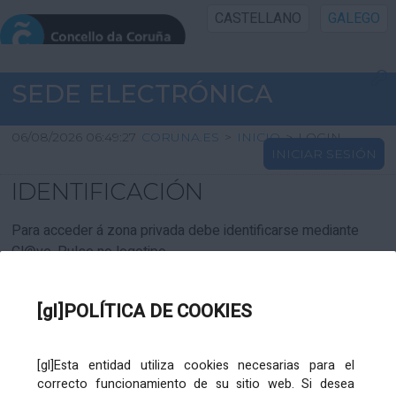
CASTELLANO
GALEGO
INICIO SEDE
SEDE ELECTRÓNICA
INICIO
06/08/2026 06:49:27
CORUNA.ES
>
INICIO
>
LOGIN
INICIAR SESIÓN
INFORMACIÓN PÚBLICA
IDENTIFICACIÓN
CARTAFOL CIDADÁN
Para acceder á zona privada debe identificarse mediante
Cl@ve. Pulse no logotipo
UTILIDADES
[gl]POLÍTICA DE COOKIES
AXUDA
[gl]Esta entidad utiliza cookies necesarias para el
correcto funcionamiento de su sitio web. Si desea