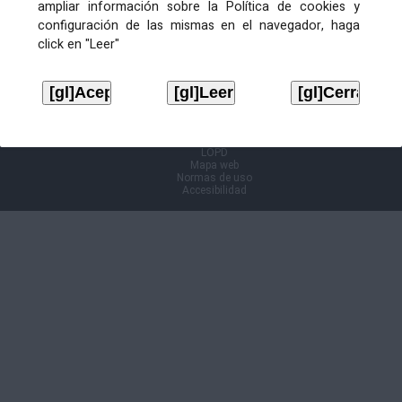
ampliar información sobre la Política de cookies y
configuración de las mismas en el navegador, haga
Información Cl@ve
click en "Leer"
Aviso legal
LOPD
Mapa web
Normas de uso
Accesibilidad