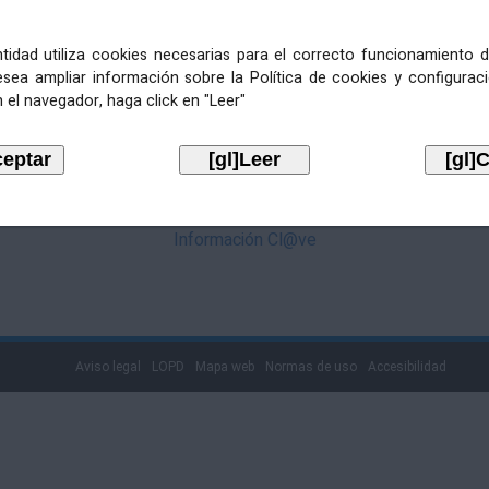
mediante Cl@ve. Pulse no logotipo
entidad utiliza cookies necesarias para el correcto funcionamiento d
esea ampliar información sobre la Política de cookies y configurac
 el navegador, haga click en "Leer"
Información Cl@ve
Aviso legal
LOPD
Mapa web
Normas de uso
Accesibilidad