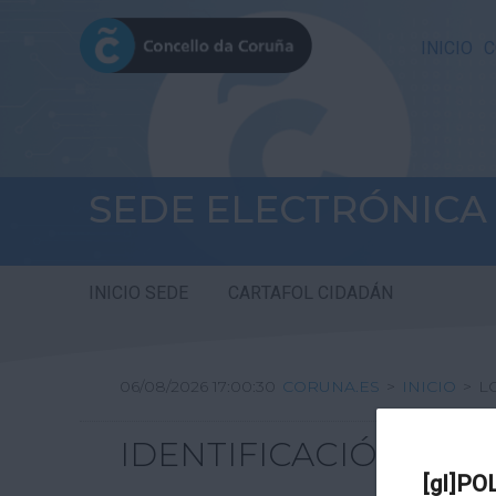
INICIO
C
SEDE ELECTRÓNICA
INICIO SEDE
CARTAFOL CIDADÁN
06/08/2026 17:00:30
CORUNA.ES
>
INICIO
>
L
IDENTIFICACIÓN
[gl]PO