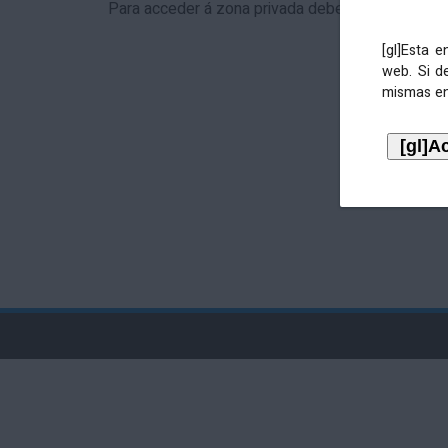
Para acceder á zona privada debe identificarse 
[gl]Esta 
web. Si d
mismas en