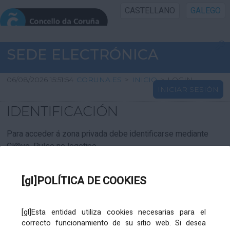
CASTELLANO
GALEGO
INICIO SEDE
SEDE ELECTRÓNICA
INICIO
06/08/2026 15:51:54
CORUNA.ES
>
INICIO
>
LOGIN
INICIAR SESIÓN
INFORMACIÓN PÚBLICA
IDENTIFICACIÓN
CARTAFOL CIDADÁN
Para acceder á zona privada debe identificarse mediante
Cl@ve. Pulse no logotipo
UTILIDADES
[gl]POLÍTICA DE COOKIES
AXUDA
[gl]Esta entidad utiliza cookies necesarias para el
correcto funcionamiento de su sitio web. Si desea