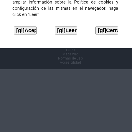
ampliar información sobre la Política de cookies y
configuración de las mismas en el navegador, haga
Información Cl@ve
click en "Leer"
Aviso legal
LOPD
Mapa web
Normas de uso
Accesibilidad