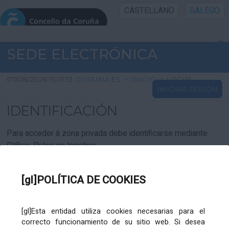
CASTELLANO
GALEGO
INICIO SEDE
SEDE ELECTRÓNICA
INICIO
07/08/2026 15:01:13
CORUNA.ES
>
INICIO
>
LOGIN
INICIAR SESIÓN
INFORMACIÓN PÚBLICA
IDENTIFICACIÓN
CARTAFOL CIDADÁN
Para acceder á zona privada debe identificarse mediante
Cl@ve. Pulse no logotipo
UTILIDADES
[gl]POLÍTICA DE COOKIES
AXUDA
[gl]Esta entidad utiliza cookies necesarias para el
correcto funcionamiento de su sitio web. Si desea