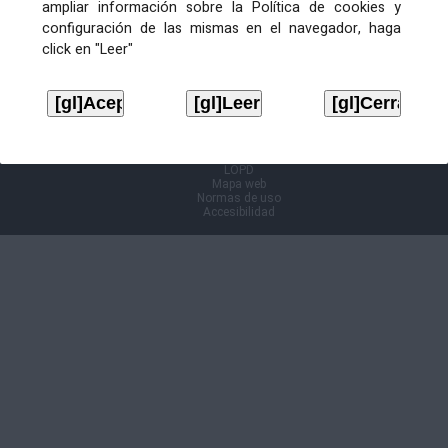
ampliar información sobre la Política de cookies y
configuración de las mismas en el navegador, haga
Información Cl@ve
click en "Leer"
Aviso legal
LOPD
Mapa web
Normas de uso
Accesibilidad