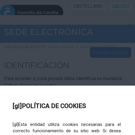
CASTELLANO
GALEGO
INICIO SEDE
SEDE ELECTRÓNICA
INICIO
08/08/2026 22:10:37
CORUNA.ES
>
INICIO
>
LOGIN
INICIAR SESIÓN
INFORMACIÓN PÚBLICA
IDENTIFICACIÓN
CARTAFOL CIDADÁN
Para acceder á zona privada debe identificarse mediante
Cl@ve. Pulse no logotipo
UTILIDADES
[gl]POLÍTICA DE COOKIES
AXUDA
[gl]Esta entidad utiliza cookies necesarias para el
correcto funcionamiento de su sitio web. Si desea