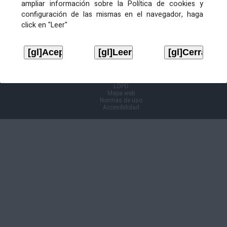
ampliar información sobre la Política de cookies y
configuración de las mismas en el navegador, haga
Información Cl@ve
click en "Leer"
Aviso legal
LOPD
Mapa web
Normas de uso
Accesibilidad