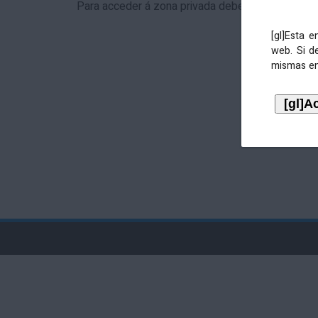
Para acceder á zona privada debe identificarse 
[gl]Esta 
web. Si d
mismas en