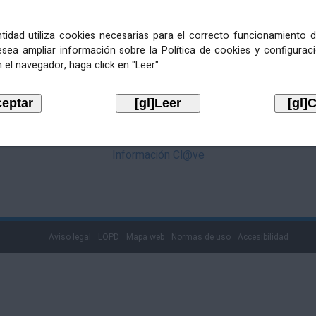
mediante Cl@ve. Pulse no logotipo
entidad utiliza cookies necesarias para el correcto funcionamiento d
esea ampliar información sobre la Política de cookies y configurac
 el navegador, haga click en "Leer"
Información Cl@ve
Aviso legal
LOPD
Mapa web
Normas de uso
Accesibilidad