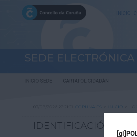
INICIO
C
SEDE ELECTRÓNICA
INICIO SEDE
CARTAFOL CIDADÁN
07/08/2026 22:21:21
CORUNA.ES
>
INICIO
>
LO
IDENTIFICACIÓN
[gl]PO