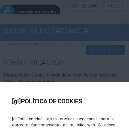
CASTELLANO
GALEGO
INICIO SEDE
SEDE ELECTRÓNICA
INICIO
09/08/2026 03:55:03
CORUNA.ES
>
INICIO
>
LOGIN
INICIAR SESIÓN
INFORMACIÓN PÚBLICA
IDENTIFICACIÓN
CARTAFOL CIDADÁN
Para acceder á zona privada debe identificarse mediante
Cl@ve. Pulse no logotipo
UTILIDADES
[gl]POLÍTICA DE COOKIES
AXUDA
[gl]Esta entidad utiliza cookies necesarias para el
correcto funcionamiento de su sitio web. Si desea