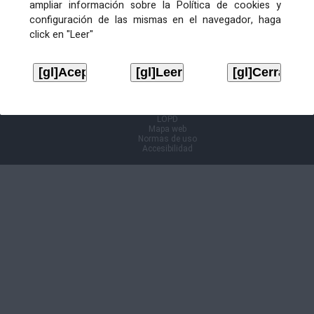
ampliar información sobre la Política de cookies y
configuración de las mismas en el navegador, haga
Información Cl@ve
click en "Leer"
Aviso legal
LOPD
Mapa web
Normas de uso
Accesibilidad