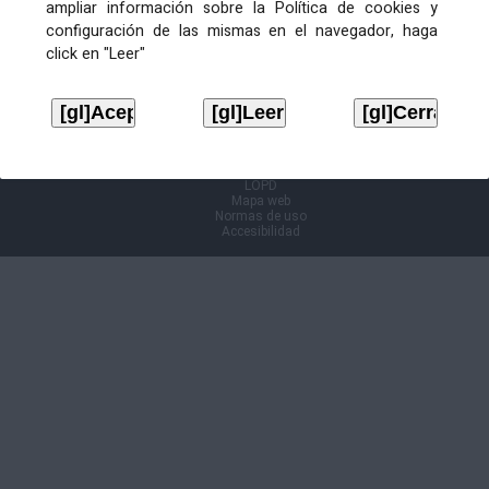
ampliar información sobre la Política de cookies y
configuración de las mismas en el navegador, haga
Información Cl@ve
click en "Leer"
Aviso legal
LOPD
Mapa web
Normas de uso
Accesibilidad