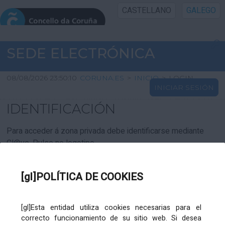
CASTELLANO
GALEGO
INICIO SEDE
SEDE ELECTRÓNICA
INICIO
08/08/2026 23:50:10
CORUNA.ES
>
INICIO
>
LOGIN
INICIAR SESIÓN
INFORMACIÓN PÚBLICA
IDENTIFICACIÓN
CARTAFOL CIDADÁN
Para acceder á zona privada debe identificarse mediante
Cl@ve. Pulse no logotipo
UTILIDADES
[gl]POLÍTICA DE COOKIES
AXUDA
[gl]Esta entidad utiliza cookies necesarias para el
correcto funcionamiento de su sitio web. Si desea