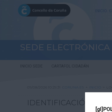
INICIO
C
SEDE ELECTRÓNICA
INICIO SEDE
CARTAFOL CIDADÁN
09/08/2026 10:29:31
CORUNA.ES
>
INICIO
>
LO
IDENTIFICACIÓN
[gl]PO