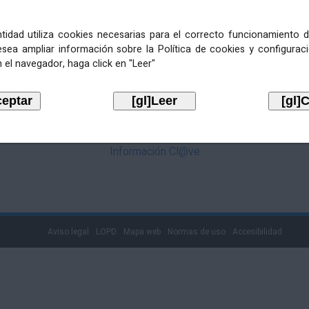
mediante Cl@ve. Pulse no logotipo
entidad utiliza cookies necesarias para el correcto funcionamiento d
esea ampliar información sobre la Política de cookies y configurac
 el navegador, haga click en "Leer"
Información Cl@ve
Aviso legal
LOPD
Mapa web
Normas de uso
Accesibilidad