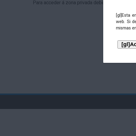
Para acceder á zona privada debe identificarse 
[gl]Esta 
web. Si d
mismas en