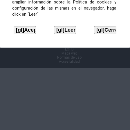
ampliar información sobre la Política de cookies y
configuración de las mismas en el navegador, haga
Información Cl@ve
click en "Leer"
Aviso legal
LOPD
Mapa web
Normas de uso
Accesibilidad