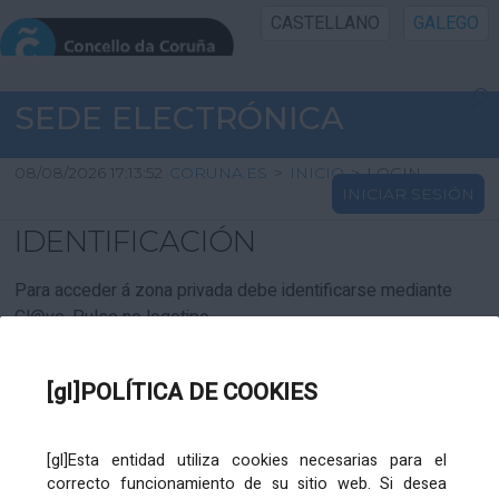
CASTELLANO
GALEGO
INICIO SEDE
SEDE ELECTRÓNICA
INICIO
08/08/2026 17:13:52
CORUNA.ES
>
INICIO
>
LOGIN
INICIAR SESIÓN
INFORMACIÓN PÚBLICA
IDENTIFICACIÓN
CARTAFOL CIDADÁN
Para acceder á zona privada debe identificarse mediante
Cl@ve. Pulse no logotipo
UTILIDADES
[gl]POLÍTICA DE COOKIES
AXUDA
[gl]Esta entidad utiliza cookies necesarias para el
correcto funcionamiento de su sitio web. Si desea