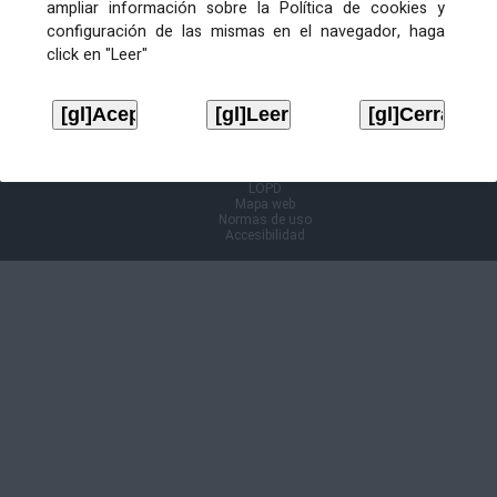
ampliar información sobre la Política de cookies y
configuración de las mismas en el navegador, haga
Información Cl@ve
click en "Leer"
Aviso legal
LOPD
Mapa web
Normas de uso
Accesibilidad