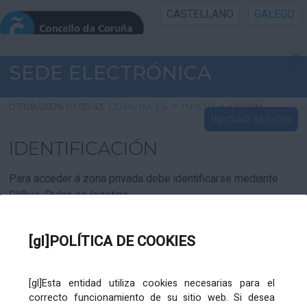
CASTELLANO
GALEGO
INICIO SEDE
SEDE ELECTRÓNICA
INICIO
07/08/2026 10:05:43
CORUNA.ES
>
INICIO
>
LOGIN
INICIAR SESIÓN
INFORMACIÓN PÚBLICA
IDENTIFICACIÓN
CARTAFOL CIDADÁN
Para acceder á zona privada debe identificarse mediante
Cl@ve. Pulse no logotipo
UTILIDADES
[gl]POLÍTICA DE COOKIES
AXUDA
[gl]Esta entidad utiliza cookies necesarias para el
correcto funcionamiento de su sitio web. Si desea