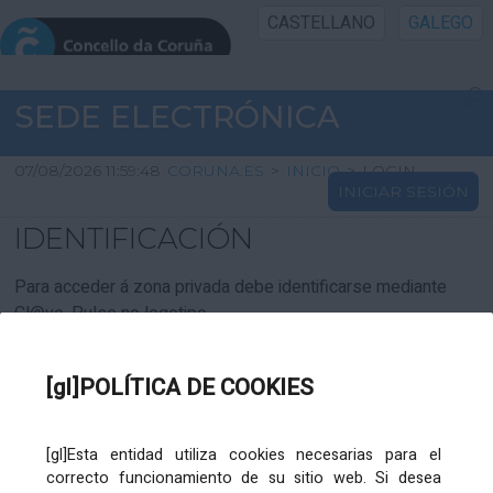
CASTELLANO
GALEGO
INICIO SEDE
SEDE ELECTRÓNICA
INICIO
07/08/2026 11:59:48
CORUNA.ES
>
INICIO
>
LOGIN
INICIAR SESIÓN
INFORMACIÓN PÚBLICA
IDENTIFICACIÓN
CARTAFOL CIDADÁN
Para acceder á zona privada debe identificarse mediante
Cl@ve. Pulse no logotipo
UTILIDADES
[gl]POLÍTICA DE COOKIES
AXUDA
[gl]Esta entidad utiliza cookies necesarias para el
correcto funcionamiento de su sitio web. Si desea