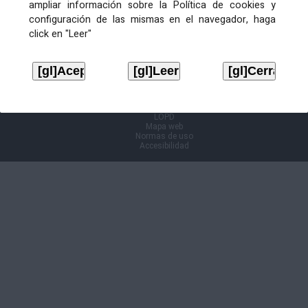
ampliar información sobre la Política de cookies y
configuración de las mismas en el navegador, haga
Información Cl@ve
click en "Leer"
Aviso legal
LOPD
Mapa web
Normas de uso
Accesibilidad