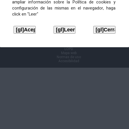
ampliar información sobre la Política de cookies y
configuración de las mismas en el navegador, haga
Información Cl@ve
click en "Leer"
Aviso legal
LOPD
Mapa web
Normas de uso
Accesibilidad