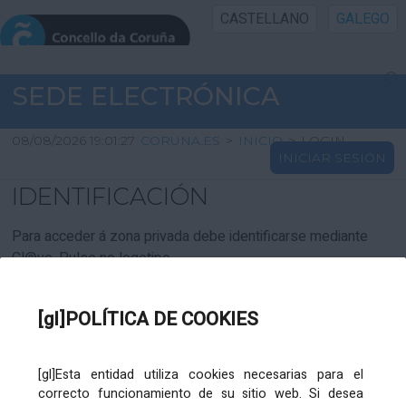
CASTELLANO
GALEGO
INICIO SEDE
SEDE ELECTRÓNICA
INICIO
08/08/2026 19:01:27
CORUNA.ES
>
INICIO
>
LOGIN
INICIAR SESIÓN
INFORMACIÓN PÚBLICA
IDENTIFICACIÓN
CARTAFOL CIDADÁN
Para acceder á zona privada debe identificarse mediante
Cl@ve. Pulse no logotipo
UTILIDADES
[gl]POLÍTICA DE COOKIES
AXUDA
[gl]Esta entidad utiliza cookies necesarias para el
correcto funcionamiento de su sitio web. Si desea