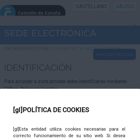
CASTELLANO
GALEGO
INICIO SEDE
SEDE ELECTRÓNICA
INICIO
08/08/2026 01:29:06
CORUNA.ES
>
INICIO
>
LOGIN
INICIAR SESIÓN
INFORMACIÓN PÚBLICA
IDENTIFICACIÓN
CARTAFOL CIDADÁN
Para acceder á zona privada debe identificarse mediante
Cl@ve. Pulse no logotipo
UTILIDADES
[gl]POLÍTICA DE COOKIES
AXUDA
[gl]Esta entidad utiliza cookies necesarias para el
correcto funcionamiento de su sitio web. Si desea