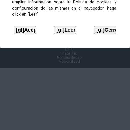
ampliar información sobre la Política de cookies y
configuración de las mismas en el navegador, haga
Información Cl@ve
click en "Leer"
Aviso legal
LOPD
Mapa web
Normas de uso
Accesibilidad