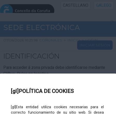
CASTELLANO
GALEGO
INICIO SEDE
SEDE ELECTRÓNICA
INICIO
07/08/2026 16:29:18
CORUNA.ES
>
INICIO
>
LOGIN
INICIAR SESIÓN
INFORMACIÓN PÚBLICA
IDENTIFICACIÓN
CARTAFOL CIDADÁN
Para acceder á zona privada debe identificarse mediante
Cl@ve. Pulse no logotipo
UTILIDADES
[gl]POLÍTICA DE COOKIES
AXUDA
[gl]Esta entidad utiliza cookies necesarias para el
correcto funcionamiento de su sitio web. Si desea