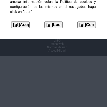
ampliar información sobre la Política de cookies y
configuración de las mismas en el navegador, haga
Información Cl@ve
click en "Leer"
Aviso legal
LOPD
Mapa web
Normas de uso
Accesibilidad