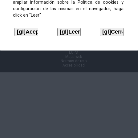
ampliar información sobre la Política de cookies y
configuración de las mismas en el navegador, haga
Información Cl@ve
click en "Leer"
Aviso legal
LOPD
Mapa web
Normas de uso
Accesibilidad