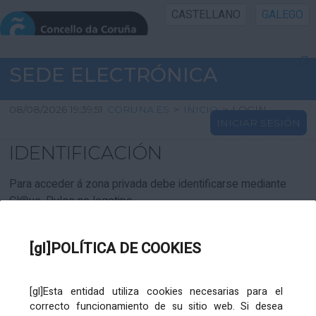
CASTELLANO
GALEGO
INICIO SEDE
SEDE ELECTRÓNICA
INICIO
08/08/2026 19:39:51
CORUNA.ES
>
INICIO
>
LOGIN
INICIAR SESIÓN
INFORMACIÓN PÚBLICA
IDENTIFICACIÓN
CARTAFOL CIDADÁN
Para acceder á zona privada debe identificarse mediante
Cl@ve. Pulse no logotipo
UTILIDADES
[gl]POLÍTICA DE COOKIES
AXUDA
[gl]Esta entidad utiliza cookies necesarias para el
correcto funcionamiento de su sitio web. Si desea