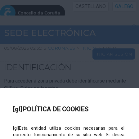
CASTELLANO
GALEGO
INICIO SEDE
SEDE ELECTRÓNICA
INICIO
09/08/2026 02:35:15
CORUNA.ES
>
INICIO
>
LOGIN
INICIAR SESIÓN
INFORMACIÓN PÚBLICA
IDENTIFICACIÓN
CARTAFOL CIDADÁN
Para acceder á zona privada debe identificarse mediante
Cl@ve. Pulse no logotipo
UTILIDADES
[gl]POLÍTICA DE COOKIES
AXUDA
[gl]Esta entidad utiliza cookies necesarias para el
correcto funcionamiento de su sitio web. Si desea