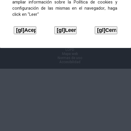
ampliar información sobre la Política de cookies y
configuración de las mismas en el navegador, haga
Información Cl@ve
click en "Leer"
Aviso legal
LOPD
Mapa web
Normas de uso
Accesibilidad