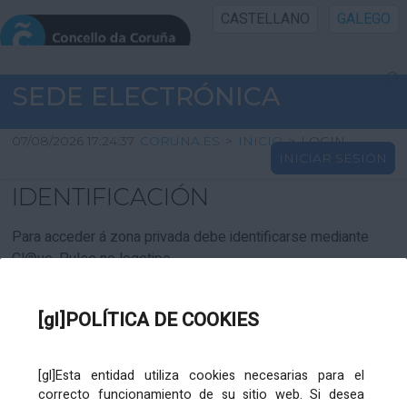
CASTELLANO
GALEGO
INICIO SEDE
SEDE ELECTRÓNICA
INICIO
07/08/2026 17:24:37
CORUNA.ES
>
INICIO
>
LOGIN
INICIAR SESIÓN
INFORMACIÓN PÚBLICA
IDENTIFICACIÓN
CARTAFOL CIDADÁN
Para acceder á zona privada debe identificarse mediante
Cl@ve. Pulse no logotipo
UTILIDADES
[gl]POLÍTICA DE COOKIES
AXUDA
[gl]Esta entidad utiliza cookies necesarias para el
correcto funcionamiento de su sitio web. Si desea