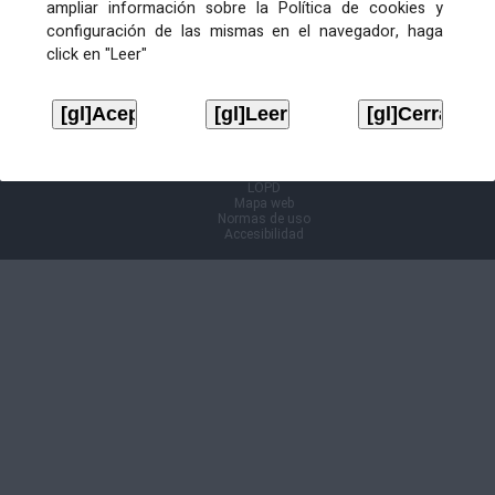
ampliar información sobre la Política de cookies y
configuración de las mismas en el navegador, haga
Información Cl@ve
click en "Leer"
Aviso legal
LOPD
Mapa web
Normas de uso
Accesibilidad