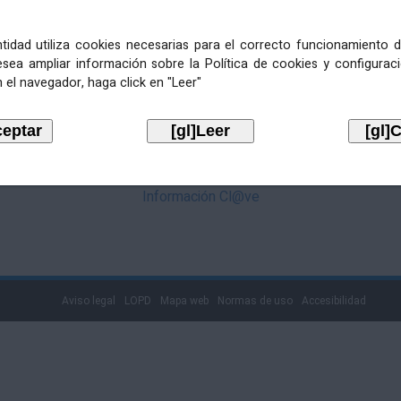
mediante Cl@ve. Pulse no logotipo
entidad utiliza cookies necesarias para el correcto funcionamiento d
esea ampliar información sobre la Política de cookies y configurac
 el navegador, haga click en "Leer"
Información Cl@ve
Aviso legal
LOPD
Mapa web
Normas de uso
Accesibilidad