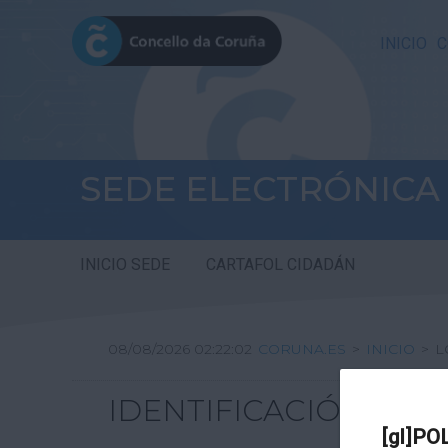
INICIO
C
SEDE ELECTRÓNICA
INICIO SEDE
CARTAFOL CIDADÁN
08/08/2026 02:22:02
CORUNA.ES
>
INICIO
>
L
IDENTIFICACIÓN
[gl]PO