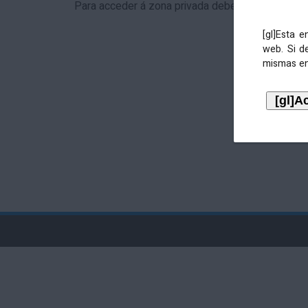
Para acceder á zona privada debe identificarse 
[gl]Esta 
web. Si d
mismas en