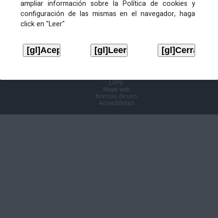
ampliar información sobre la Política de cookies y
configuración de las mismas en el navegador, haga
Información Cl@ve
click en "Leer"
Aviso legal
LOPD
Mapa web
Normas de uso
Accesibilidad