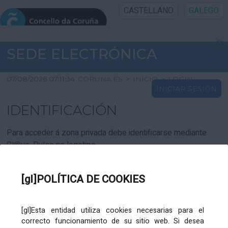
CASTELLANO
GALEGO
INICIO SEDE
SEDE ELECTRÓNICA
INICIO
07/08/2026 07:11:34
CORUNA.ES
>
INICIO
>
LOGIN
INICIAR SESIÓN
INFORMACIÓN PÚBLICA
IDENTIFICACIÓN
CARTAFOL CIDADÁN
Para acceder á zona privada debe identificarse mediante
Cl@ve. Pulse no logotipo
UTILIDADES
[gl]POLÍTICA DE COOKIES
AXUDA
[gl]Esta entidad utiliza cookies necesarias para el
correcto funcionamiento de su sitio web. Si desea