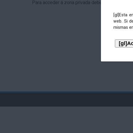
Para acceder á zona privada debe identificarse 
[gl]Esta 
web. Si d
mismas en