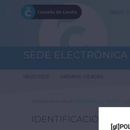
INICIO
C
SEDE ELECTRÓNICA
INICIO SEDE
CARTAFOL CIDADÁN
07/08/2026 04:09:26
CORUNA.ES
>
INICIO
>
L
IDENTIFICACIÓN
[gl]PO