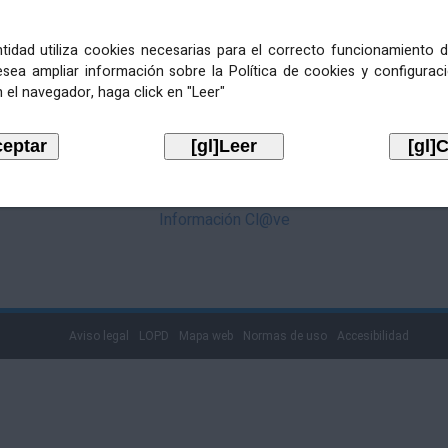
mediante Cl@ve. Pulse no logotipo
entidad utiliza cookies necesarias para el correcto funcionamiento d
esea ampliar información sobre la Política de cookies y configurac
 el navegador, haga click en "Leer"
Información Cl@ve
Aviso legal
LOPD
Mapa web
Normas de uso
Accesibilidad