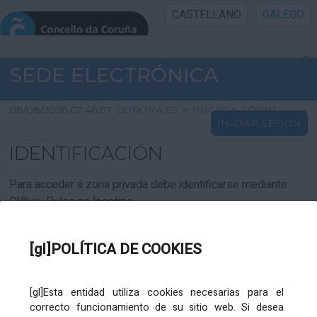
CASTELLANO
GALEGO
INICIO SEDE
SEDE ELECTRÓNICA
INICIO
08/08/2026 07:46:07
CORUNA.ES
>
INICIO
>
LOGIN
INICIAR SESIÓN
INFORMACIÓN PÚBLICA
IDENTIFICACIÓN
CARTAFOL CIDADÁN
Para acceder á zona privada debe identificarse mediante
Cl@ve. Pulse no logotipo
UTILIDADES
[gl]POLÍTICA DE COOKIES
AXUDA
[gl]Esta entidad utiliza cookies necesarias para el
correcto funcionamiento de su sitio web. Si desea