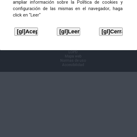
ampliar información sobre la Política de cookies y
configuración de las mismas en el navegador, haga
Información Cl@ve
click en "Leer"
Aviso legal
LOPD
Mapa web
Normas de uso
Accesibilidad