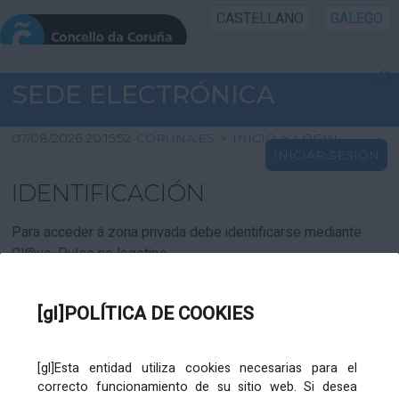
CASTELLANO
GALEGO
INICIO SEDE
SEDE ELECTRÓNICA
INICIO
07/08/2026 20:15:52
CORUNA.ES
>
INICIO
>
LOGIN
INICIAR SESIÓN
INFORMACIÓN PÚBLICA
IDENTIFICACIÓN
CARTAFOL CIDADÁN
Para acceder á zona privada debe identificarse mediante
Cl@ve. Pulse no logotipo
UTILIDADES
[gl]POLÍTICA DE COOKIES
AXUDA
[gl]Esta entidad utiliza cookies necesarias para el
correcto funcionamiento de su sitio web. Si desea