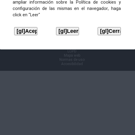
ampliar información sobre la Política de cookies y
configuración de las mismas en el navegador, haga
Información Cl@ve
click en "Leer"
Aviso legal
LOPD
Mapa web
Normas de uso
Accesibilidad