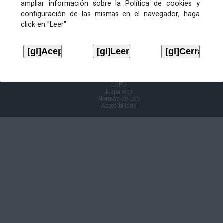
ampliar información sobre la Política de cookies y
configuración de las mismas en el navegador, haga
Información Cl@ve
click en "Leer"
Aviso legal
LOPD
Mapa web
Normas de uso
Accesibilidad