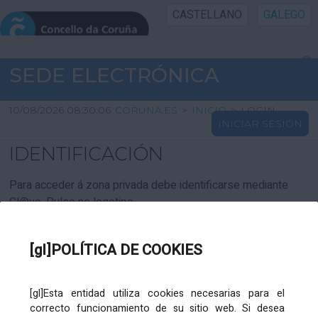
CASTELLANO
GALEGO
INICIO SEDE
SEDE ELECTRÓNICA
INICIO
10/08/2026 08:30:06
CORUNA.ES
>
INICIO
>
LOGIN
INICIAR SESIÓN
INFORMACIÓN PÚBLICA
IDENTIFICACIÓN
CARTAFOL CIDADÁN
Para acceder á zona privada debe identificarse mediante
Cl@ve. Pulse no logotipo
UTILIDADES
[gl]POLÍTICA DE COOKIES
AXUDA
[gl]Esta entidad utiliza cookies necesarias para el
correcto funcionamiento de su sitio web. Si desea