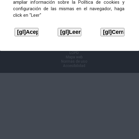
ampliar información sobre la Política de cookies y
configuración de las mismas en el navegador, haga
Información Cl@ve
click en "Leer"
Aviso legal
LOPD
Mapa web
Normas de uso
Accesibilidad