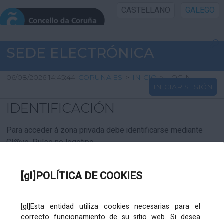
CASTELLANO
GALEGO
INICIO SEDE
SEDE ELECTRÓNICA
INICIO
06/08/2026 14:45:44
CORUNA.ES
>
INICIO
>
LOGIN
INICIAR SESIÓN
INFORMACIÓN PÚBLICA
IDENTIFICACIÓN
CARTAFOL CIDADÁN
Para acceder á zona privada debe identificarse mediante
Cl@ve. Pulse no logotipo
UTILIDADES
[gl]POLÍTICA DE COOKIES
AXUDA
[gl]Esta entidad utiliza cookies necesarias para el
correcto funcionamiento de su sitio web. Si desea