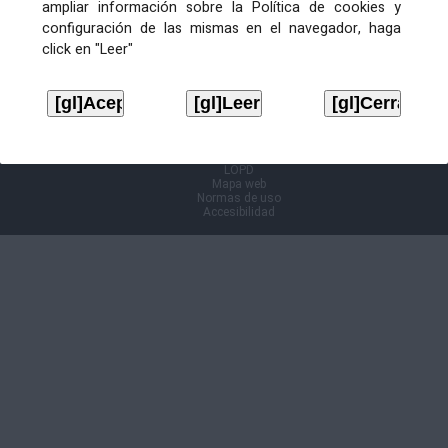
ampliar información sobre la Política de cookies y
configuración de las mismas en el navegador, haga
Información Cl@ve
click en "Leer"
Aviso legal
LOPD
Mapa web
Normas de uso
Accesibilidad