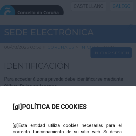
CASTELLANO
GALEGO
INICIO SEDE
SEDE ELECTRÓNICA
INICIO
08/08/2026 03:58:11
CORUNA.ES
>
INICIO
>
LOGIN
INICIAR SESIÓN
INFORMACIÓN PÚBLICA
IDENTIFICACIÓN
CARTAFOL CIDADÁN
Para acceder á zona privada debe identificarse mediante
Cl@ve. Pulse no logotipo
UTILIDADES
[gl]POLÍTICA DE COOKIES
AXUDA
[gl]Esta entidad utiliza cookies necesarias para el
correcto funcionamiento de su sitio web. Si desea