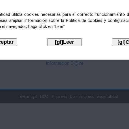
mediante Cl@ve. Pulse no logotipo
entidad utiliza cookies necesarias para el correcto funcionamiento d
esea ampliar información sobre la Política de cookies y configurac
 el navegador, haga click en "Leer"
Información Cl@ve
Aviso legal
LOPD
Mapa web
Normas de uso
Accesibilidad