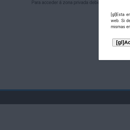
Para acceder á zona privada debe identificarse 
[gl]Esta 
web. Si d
mismas en