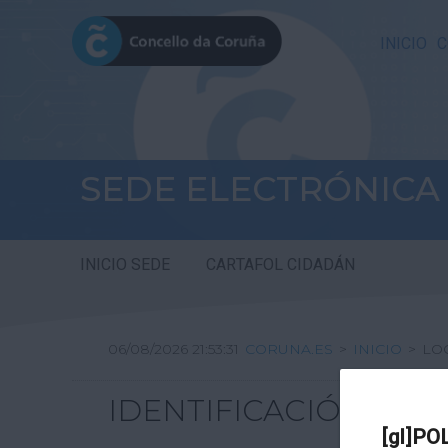
INICIO
C
SEDE ELECTRÓNICA
INICIO SEDE
CARTAFOL CIDADÁN
06/08/2026 21:53:31
CORUNA.ES
>
INICIO
>
LO
IDENTIFICACIÓN
[gl]PO