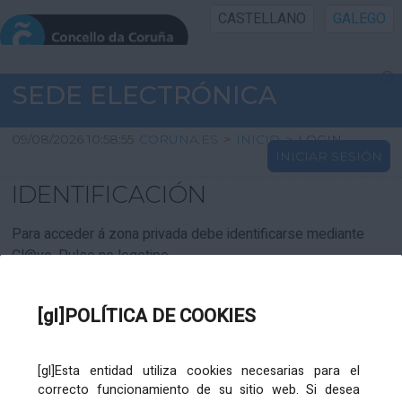
CASTELLANO
GALEGO
INICIO SEDE
SEDE ELECTRÓNICA
INICIO
09/08/2026 10:58:55
CORUNA.ES
>
INICIO
>
LOGIN
INICIAR SESIÓN
INFORMACIÓN PÚBLICA
IDENTIFICACIÓN
CARTAFOL CIDADÁN
Para acceder á zona privada debe identificarse mediante
Cl@ve. Pulse no logotipo
UTILIDADES
[gl]POLÍTICA DE COOKIES
AXUDA
[gl]Esta entidad utiliza cookies necesarias para el
correcto funcionamiento de su sitio web. Si desea