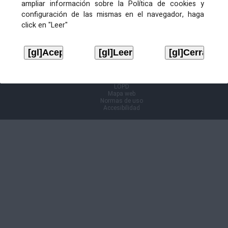
ampliar información sobre la Política de cookies y
configuración de las mismas en el navegador, haga
Información Cl@ve
click en "Leer"
Aviso legal
LOPD
Mapa web
Normas de uso
Accesibilidad